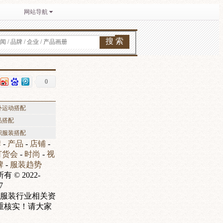
网站导航
搜 索
闻 / 品牌 / 企业 / 产品画册
0
外运动搭配
品搭配
织服装搭配
牌
-
产品
-
店铺
-
订货会
-
时尚
-
视
牌
-
服装趋势
© 2022-
7
服装行业相关资
慎重核实！请大家