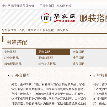
华衣网
彰显
服装
品牌价值
手机华衣网
移动客户端
您所在位置：
首页
>
服装资讯
>
服装搭配
>
男装搭配
男装搭配
女装搭配
男装搭配
童装搭配
职业装搭配
羽绒服搭配
裤子搭配
服饰配饰搭配
箱包皮具搭配
珠宝搭配
外套搭配
衬衫
外套，是和内衣、T恤、衬衫等相对而言的服装单品，它通
衬衫，作
常指被穿在最外面的服装。因为要考虑到服装搭配的需要，
上衣之间
所以一般情况下，外套的款式通常会大于外套以内的服装，
在如何搭
这样不仅能够起到保暖作用，同时还能遮风挡雨。由此我们
的衬衫既
可以知道，外套的种类分为很多种，它既包括传统意义上的
式、颜色