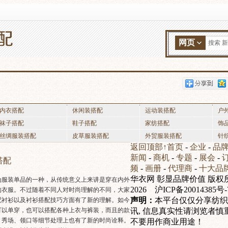
网页
搜索 新
内衣搭配
休闲装搭配
运动装搭配
户
袜子搭配
鞋子搭配
家纺搭配
饰
丝绸服装搭配
皮草服装搭配
外贸服装搭配
针
返回顶部↑
首页
-
企业
-
品
新闻
-
商机
-
专题
-
展会
-
搭配
频
-
画册
-
代理商
-
十大品
华衣网 彰显品牌价值 版权所有 
为服装单品的一种，从传统意义上来讲是穿在内外
2026 沪ICP备20014385号-
的衣服。不过随着不同人对时尚理解的不同，大家
声明：
本平台仅仅分享纺织
配衬衫以及衬衫搭配技巧方面有了新的理解。如今
可以单穿，也可以搭配各种上衣与裤装，而且的款
讯, 信息真实性请浏览者
、秀场、领口等细节处理上也有了新的时尚诠释。
不要用作商业用途！