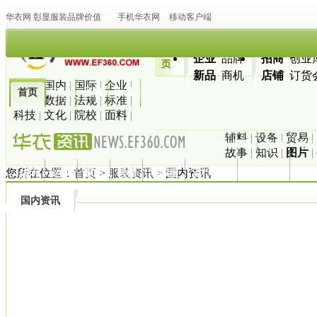
华衣网
彰显
服装
品牌价值
手机华衣网
移动客户端
企业
品牌
招商
创业
新品
商机
店铺
订货
最新
|
国内
|
国际
|
企业
|
首页
行业
品牌
女装
市场
|
数据
|
法规
|
标准
|
科技
|
文化
|
院校
|
面料
|
辅料
|
设备
|
贸易
|
男装
童装
内衣
故事
|
知识
|
图片
|
您所在位置：
首页
>
服装资讯
> 国内资讯
休闲
运动
家纺
鞋帽
羽绒服
流行趋势
服装搭配
地图
国内资讯