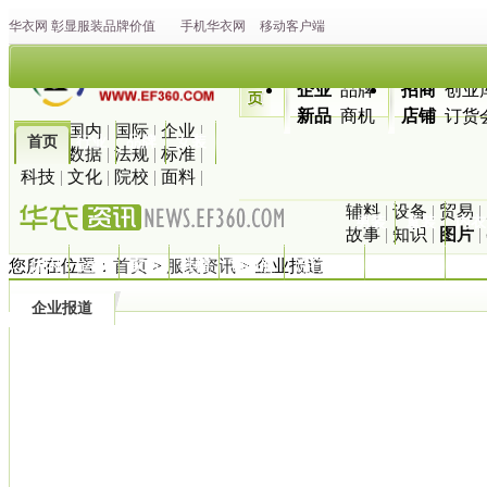
华衣网
彰显
服装
品牌价值
手机华衣网
移动客户端
企业
品牌
招商
创业
新品
商机
店铺
订货
最新
|
国内
|
国际
|
企业
|
首页
行业
品牌
女装
市场
|
数据
|
法规
|
标准
|
科技
|
文化
|
院校
|
面料
|
辅料
|
设备
|
贸易
|
男装
童装
内衣
故事
|
知识
|
图片
|
您所在位置：
首页
>
服装资讯
> 企业报道
休闲
运动
家纺
鞋帽
羽绒服
流行趋势
服装搭配
地图
企业报道