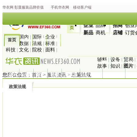
华衣网
彰显
服装
品牌价值
手机华衣网
移动客户端
企业
品牌
招商
创业
新品
商机
店铺
订货
最新
|
国内
|
国际
|
企业
|
首页
行业
品牌
女装
市场
|
数据
|
法规
|
标准
|
科技
|
文化
|
院校
|
面料
|
辅料
|
设备
|
贸易
|
男装
童装
内衣
故事
|
知识
|
图片
|
您所在位置：
首页
>
服装资讯
> 政策法规
休闲
运动
家纺
鞋帽
羽绒服
流行趋势
服装搭配
地图
政策法规